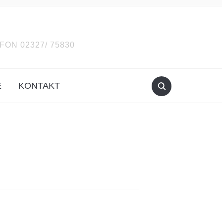
ON 02327/ 75830
E
KONTAKT