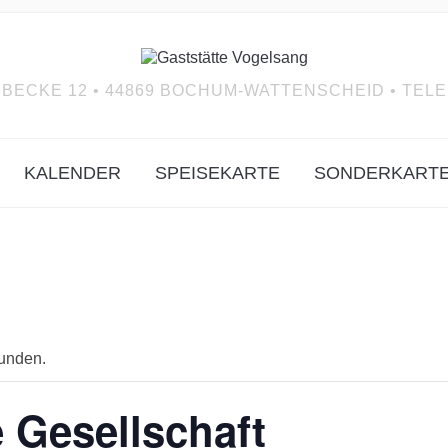
BECKE 12 • 44869 BOCHUM-WATTENSCHEID • TELEF
KALENDER
SPEISEKARTE
SONDERKART
funden.
 Gesellschaft