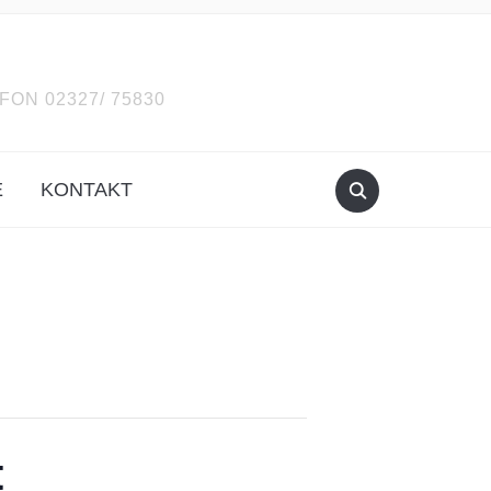
ON 02327/ 75830
E
KONTAKT
t