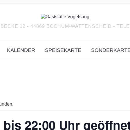
BECKE 12 • 44869 BOCHUM-WATTENSCHEID • TELEF
KALENDER
SPEISEKARTE
SONDERKART
funden.
 bis 22:00 Uhr geöffne