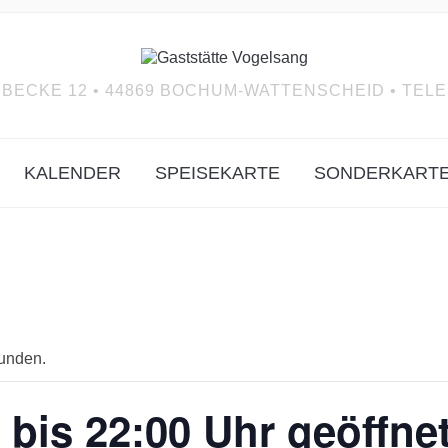
BECKE 12 • 44869 BOCHUM-WATTENSCHEID • TELEF
KALENDER
SPEISEKARTE
SONDERKART
funden.
 bis 22:00 Uhr geöffne